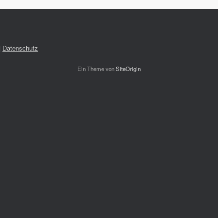
|
Datenschutz
Ein Theme von
SiteOrigin