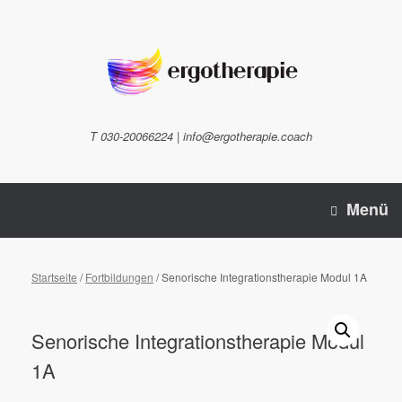
Zum
Inhalt
springen
T 030-20066224 | info@ergotherapie.coach
Menü
Startseite
/
Fortbildungen
/ Senorische Integrationstherapie Modul 1A
Senorische Integrationstherapie Modul
1A