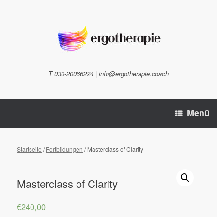
Zum
Inhalt
springen
T 030-20066224 | info@ergotherapie.coach
Menü
Startseite
/
Fortbildungen
/ Masterclass of Clarity
Masterclass of Clarity
€
240,00