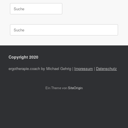
Suche
nach:
Suche
nach:
Copyright 2020
ergotherapie.coach by Michael Gehrig |
Impressum
|
Datenschutz
Ein Theme von
SiteOrigin