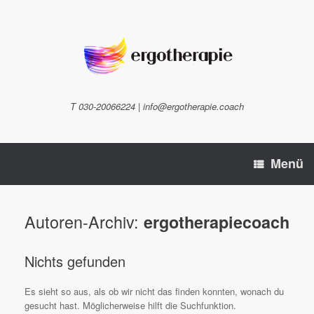
Zum
Inhalt
springen
T 030-20066224 | info@ergotherapie.coach
Menü
Autoren-Archiv:
ergotherapiecoach
Nichts gefunden
Es sieht so aus, als ob wir nicht das finden konnten, wonach du
gesucht hast. Möglicherweise hilft die Suchfunktion.